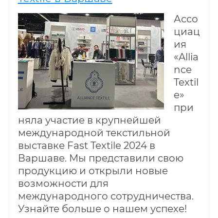
Ассо
циац
ия
«Allia
nce
Textil
e»
при
няла участие в крупнейшей
международной текстильной
выставке Fast Textile 2024 в
Варшаве. Мы представили свою
продукцию и открыли новые
возможности для
международного сотрудничества.
Узнайте больше о нашем успехе!