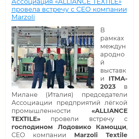
Ассоциация «ALLIANCE TEXTILE»
провела встречу с CEO компании
Marzoli
В
рамках
междун
ародно
й
выставк
и
ITMA-
2023
в
Милане (Италия) председатели
Ассоциации предприятий лёгкой
промышленности
«ALLIANCE
TEXTILE»
провели встречу с
господином Лодовико Камоцци
,
CEO компании
Marzoli Textile